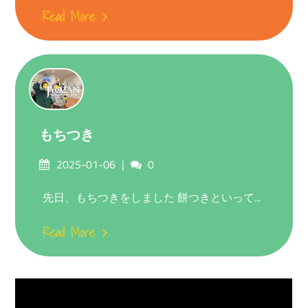
Read More
もちつき
Posted
Comments
2025-01-06
0
on
先日、もちつきをしました 餅つきといって...
Read More