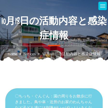
Skip
to
content
10月18日の活動内容と感染
症情報
Home
Notices
10月18日の活動内容と感染症情報
〇ちっち・ぐんぐん：園の周りをお散歩に行
きました。鳥や車・近所のお家のわんちゃん
など子ども達には刺激がいっぱい！いろんな