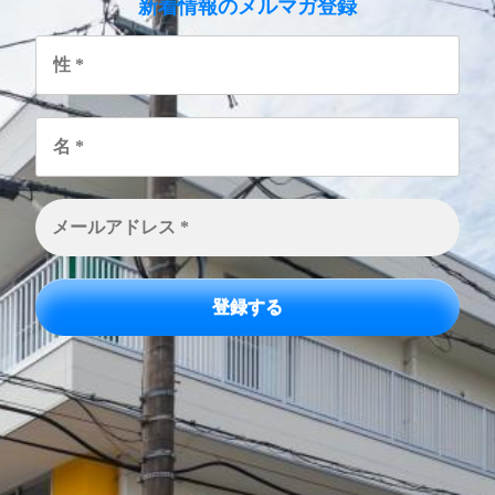
のメルマガ登録
新着情報
性
*
名
*
メ
ー
ル
ア
ド
レ
ス
*