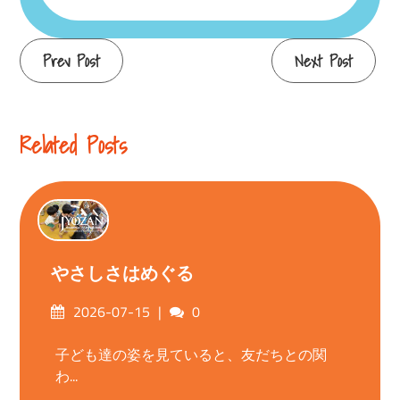
Continue
Prev Post
Next Post
Reading
Related Posts
やさしさはめぐる
Posted
Comments
2026-07-15
0
on
子ども達の姿を見ていると、友だちとの関
わ...