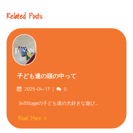
Reading
Related Posts
子ども達の頭の中って
Posted
Comments
2025-04-17
0
on
345Stageの子ども達の大好きな遊び...
Read More