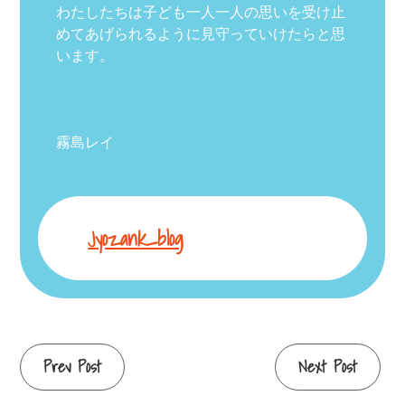
わたしたちは子ども一人一人の思いを受け止
めてあげられるように見守っていけたらと思
います。
霧島レイ
Jyozank_blog
Continue
Prev Post
Next Post