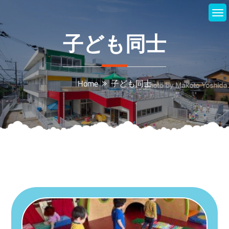
Skip
to
content
子ども同士
Home
子ども同士