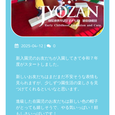
Posted
Comments
2025-04-12
0
on
新入園児のお友だちが入園してきて令和７年
度がスタートしました。
新しいお友だちはまだまだ不安そうな表情も
見られますが、少しずつ園生活の楽しさを見
つけてくれるといいなと思います。
進級した在園児のお友だちは新しい色の帽子
がとっても嬉しそうで、やる気いっぱい！頼
もしさいっぱいです！