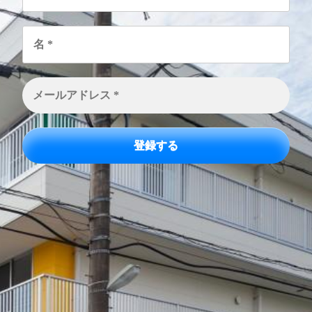
名
*
メ
ー
ル
ア
ド
レ
ス
*