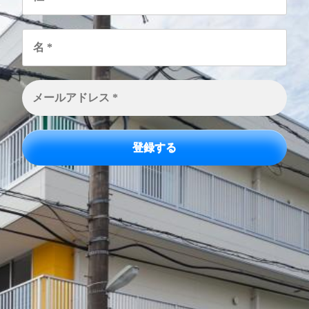
名
*
メ
ー
ル
ア
ド
レ
ス
*