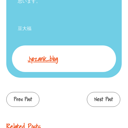
思います。
豆大福
Jyozank_blog
Continue
Prev Post
Next Post
Reading
Related Posts