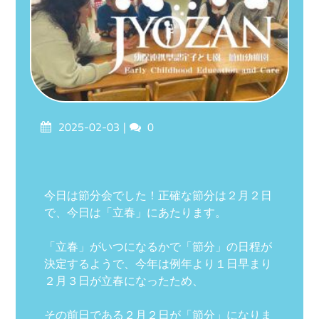
Posted
Comments
2025-02-03
0
on
今日は節分会でした！正確な節分は２月２日
で、今日は「立春」にあたります。
「立春」がいつになるかで「節分」の日程が
決定するようで、今年は例年より１日早まり
２月３日が立春になったため、
その前日である２月２日が「節分」になりま