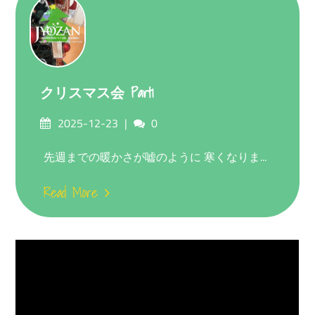
クリスマス会 Part1
Posted
Comments
2025-12-23
0
on
先週までの暖かさが嘘のように 寒くなりま...
Read More