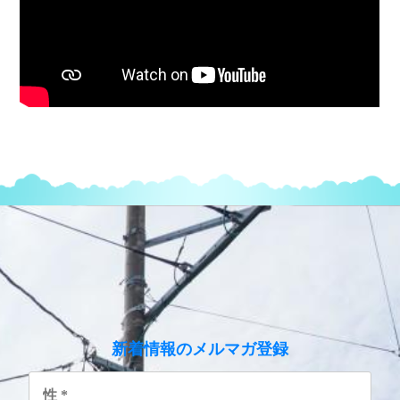
のメルマガ登録
新着情報
性
*