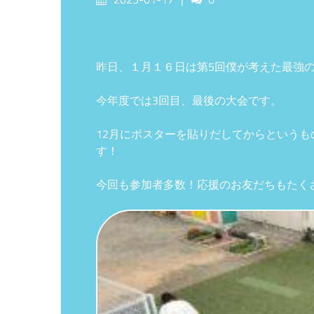
on
昨日、１月１６日は第5回僕が考えた最強の
今年度では3回目、最後の大会です。
12月にポスターを貼りだしてからという
す！
今回も参加者多数！応援のお友だちもたく