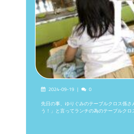
Posted
Comments
2024-09-19
0
on
先日の事、ゆりぐみのテーブルクロス係さ
う！」と言ってランチの為のテーブルクロ