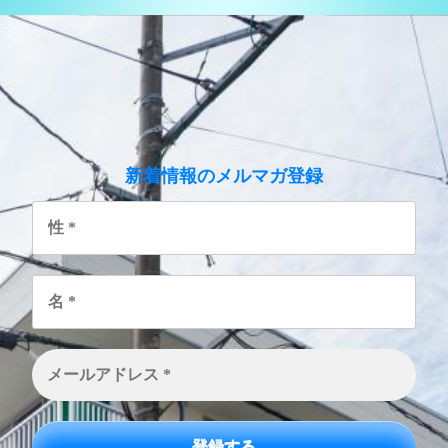
のメルマガ登録
新着情報
性
*
名
*
メ
ー
ル
ア
ド
レ