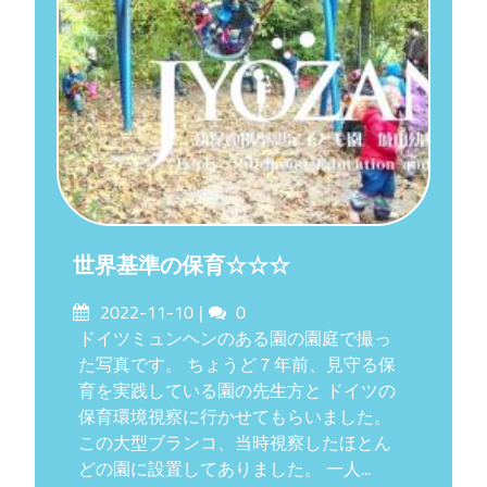
世界基準の保育☆☆☆
Posted
Comments
2022-11-10
0
on
ドイツミュンヘンのある園の園庭で撮っ
た写真です。 ちょうど７年前、見守る保
育を実践している園の先生方と ドイツの
保育環境視察に行かせてもらいました。
この大型ブランコ、当時視察したほとん
どの園に設置してありました。 一人...