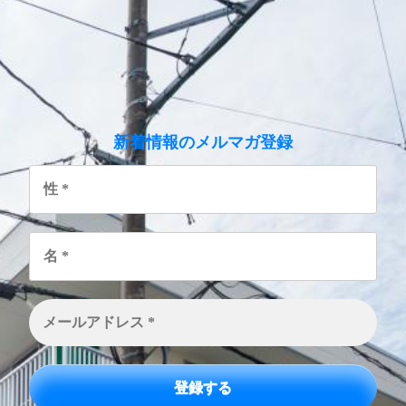
のメルマガ登録
新着情報
性
*
名
*
メ
ー
ル
ア
ド
レ
ス