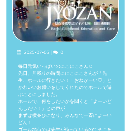
Posted
Comments
2025-07-05
0
on
毎日元気いっぱいのにこにこさん☺︎
先日、居残りの時間ににこにこさんが「先
生、ホールに行きたい！！おねがーい♡」と
かわいいお願いをしてくれたのでホールで遊
ぶことにしました。
ホールで、何をしたいかを聞くと「よーいど
んしたい！」との声が
まずは横並びになり、みんなで一斉によーい
どん！
ゴール地点では先生が待っているのでそこを