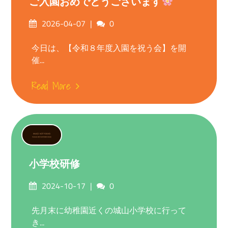
ご入園おめでとうございます
Posted
Comments
2026-04-07
0
on
今日は、【令和８年度入園を祝う会】を開
催...
Read More
小学校研修
Posted
Comments
2024-10-17
0
on
先月末に幼稚園近くの城山小学校に行って
き...