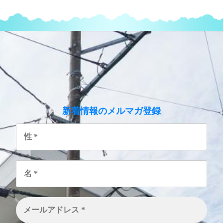
のメルマガ登録
新着情報
性
*
名
*
メ
ー
ル