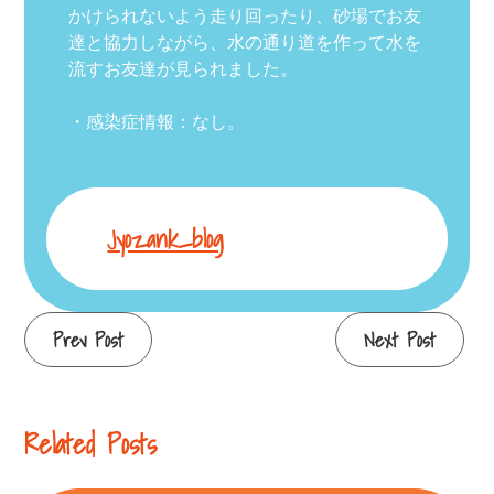
かけられないよう走り回ったり、砂場でお友
達と協力しながら、水の通り道を作って水を
流すお友達が見られました。
・感染症情報：なし。
Jyozank_blog
Continue
Prev Post
Next Post
Reading
Related Posts