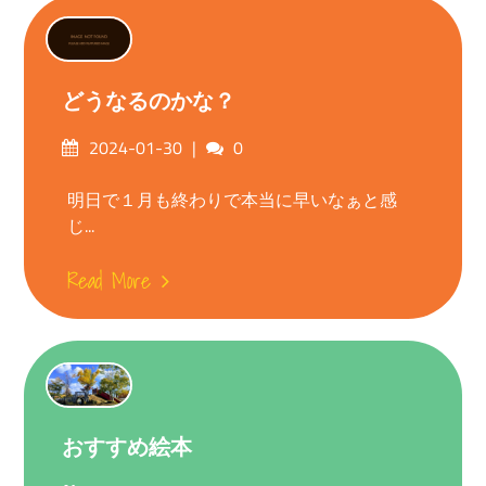
どうなるのかな？
Posted
Comments
2024-01-30
0
on
明日で１月も終わりで本当に早いなぁと感
じ...
Read More
おすすめ絵本