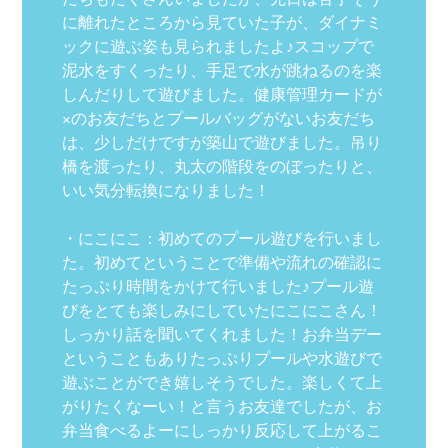
に離れたところから見ていた子が、ダイナミ
ックに遊ぶ姿も見られましたよ♪スコップで
泥水をすくったり、手足で水が跳ねるのを楽
しんだりして遊びました。健康管理カードが
×のお友だちとプールバッグがないお友だち
は、少しだけですが築山で遊びました。吊り
橋を渡ったり、丸太の階段をのぼったりと、
いい気分転換になりました！
・にこにこ：初めてのプール遊びを行いまし
た。初めてということで準備や流れの確認に
たっぷり時間をかけて行いました♪プール遊
びをとても楽しみにしていたにこにこさん！
しっかり話を聞いてくれました！お弁当デー
ということもありたっぷりプールや水遊びで
遊ぶことができ嬉しそうでした。楽しくて上
がりたくなーい！と言うお友達でしたが、お
弁当食べるよーにしっかり反応して上がるこ