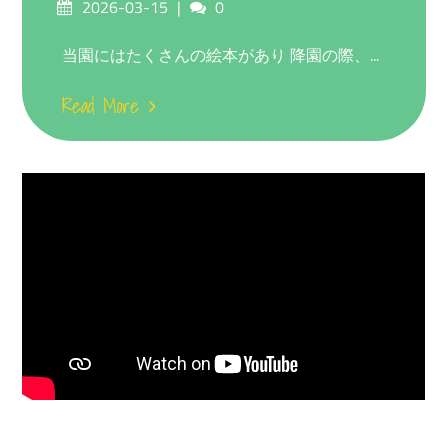
Posted
Comments
2026-03-15
0
on
当園にはたくさんの絵本があり 降園の際、...
Read More