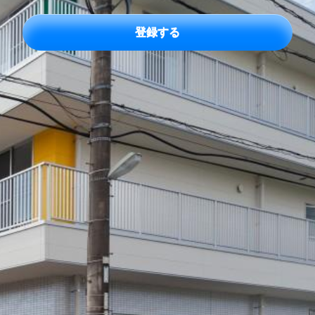
ア
ド
レ
ス
*