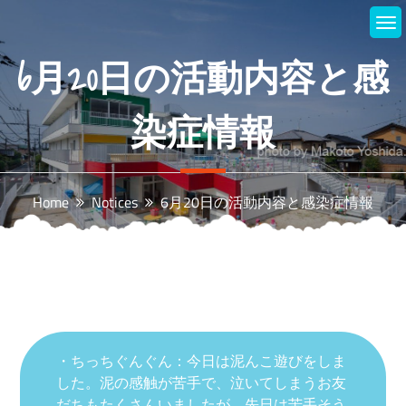
Skip
to
content
6月20日の活動内容と感
染症情報
Home
Notices
6月20日の活動内容と感染症情報
・ちっちぐんぐん：今日は泥んこ遊びをしま
した。泥の感触が苦手で、泣いてしまうお友
だちもたくさんいましたが、先日は苦手そう