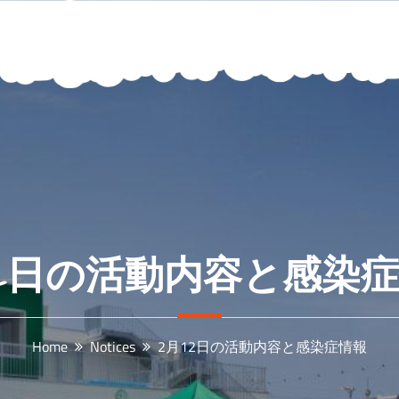
12日の活動内容と感染
Home
Notices
2月12日の活動内容と感染症情報