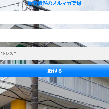
のメルマガ登録
新着情報