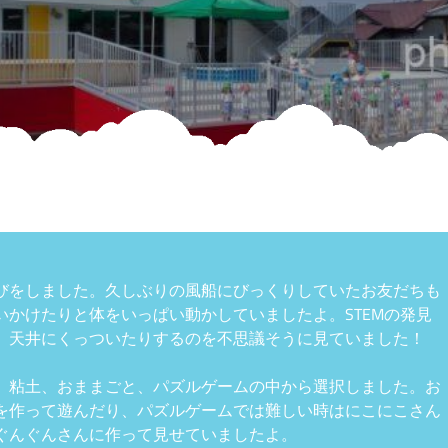
びをしました。久しぶりの風船にびっくりしていたお友だちも
かけたりと体をいっぱい動かしていましたよ。STEMの発見
、天井にくっついたりするのを不思議そうに見ていました！
。粘土、おままごと、パズルゲームの中から選択しました。お
を作って遊んだり、パズルゲームでは難しい時はにこにこさん
ぐんぐんさんに作って見せていましたよ。