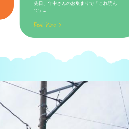
先日、年中さんのお集まりで「これ読ん
で」...
Read More