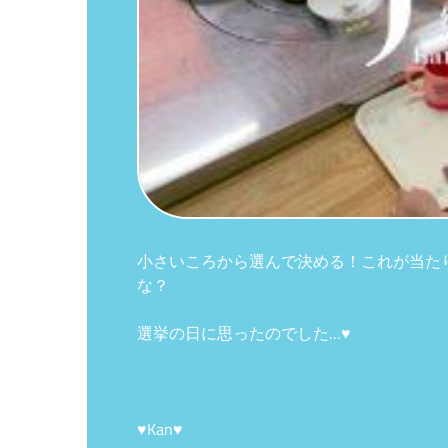
小さいころから選んで決める！これが当た
な？
選挙の日に思ったのでした…♥
♥Kan♥