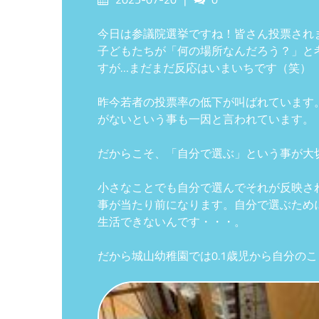
on
今日は参議院選挙ですね！皆さん投票され
子どもたちが「何の場所なんだろう？」と
すが…まだまだ反応はいまいちです（笑）
昨今若者の投票率の低下が叫ばれています
がないという事も一因と言われています。
だからこそ、「自分で選ぶ」という事が大
小さなことでも自分で選んでそれが反映さ
事が当たり前になります。自分で選ぶため
生活できないんです・・・。
だから城山幼稚園では0.1歳児から自分の