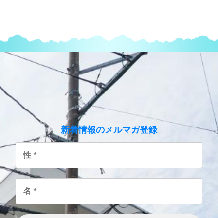
のメルマガ登録
新着情報
性
*
名
*
メ