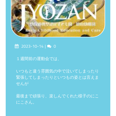
Posted
Comments
2023-10-14
0
on
１週間前の運動会では、
いつもと違う雰囲気の中で泣いてしまったり
緊張してしまったりといつもの姿とは言えま
せんが
最後まで頑張り、楽しんでくれた様子のにこ
にこさん。