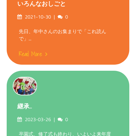
いろんなおしごと
Posted
Comments
2021-10-30
0
on
先日、年中さんのお集まりで「これ読ん
で」...
Read More
継承…
Posted
Comments
2023-03-26
0
on
卒園式、修了式も終わり、いよいよ来年度