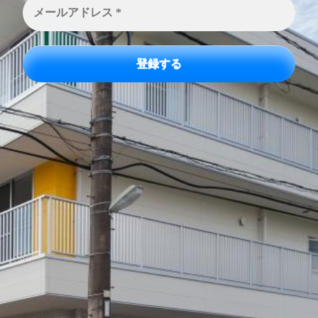
ー
ル
ア
ド
レ
ス
*